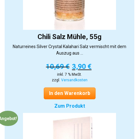
Chili Salz Mühle, 55g
Naturreines Silver Crystal Kalahari Salz vermischt mit dem
Auszug aus ...
10,69
€
3,90
€
inkl. 7 % MwSt.
zzgl.
Versandkosten
In den Warenkorb
Zum Produkt
Angebot!